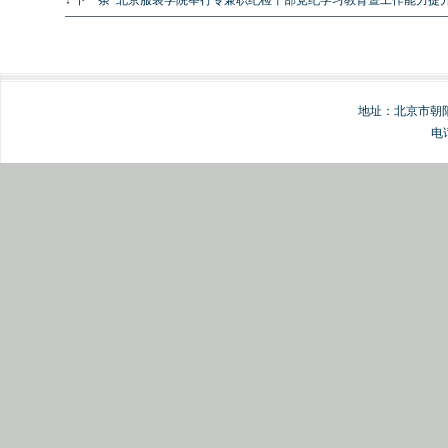
↓ 下一条
北京服装学院举行专兼职纪检干部党纪学习教育暨工作能力提
地址：北京市朝阳
电